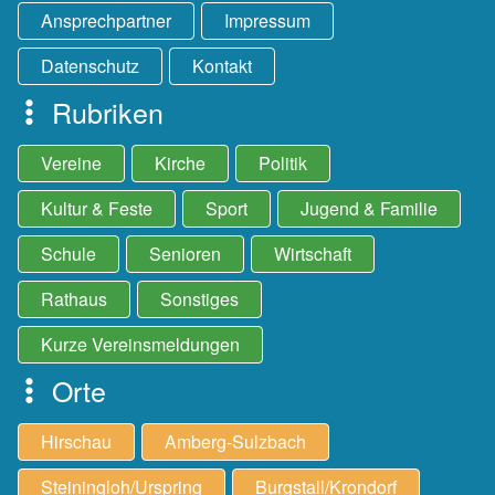
Ansprechpartner
Impressum
Datenschutz
Kontakt
Rubriken
Vereine
Kirche
Politik
Kultur & Feste
Sport
Jugend & Familie
Schule
Senioren
Wirtschaft
Rathaus
Sonstiges
Kurze Vereinsmeldungen
Orte
Hirschau
Amberg-Sulzbach
Steiningloh/Urspring
Burgstall/Krondorf