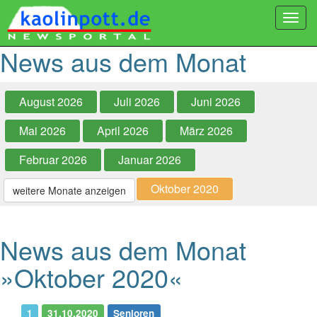
Togg
navi
News aus dem Monat
August 2026
Juli 2026
Juni 2026
Mai 2026
April 2026
März 2026
Februar 2026
Januar 2026
Oktober 2020
weitere Monate anzeigen
News aus dem Monat
»Oktober 2020«
1
31.10.2020
Senioren