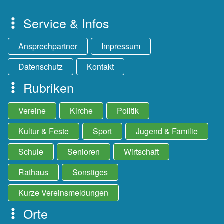
Service & Infos
Ansprechpartner
Impressum
Datenschutz
Kontakt
Rubriken
Vereine
Kirche
Politik
Kultur & Feste
Sport
Jugend & Familie
Schule
Senioren
Wirtschaft
Rathaus
Sonstiges
Kurze Vereinsmeldungen
Orte