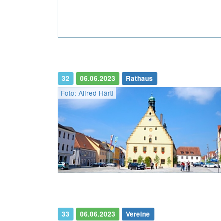
32
06.06.2023
Rathaus
Foto: Alfred Härtl
33
06.06.2023
Vereine