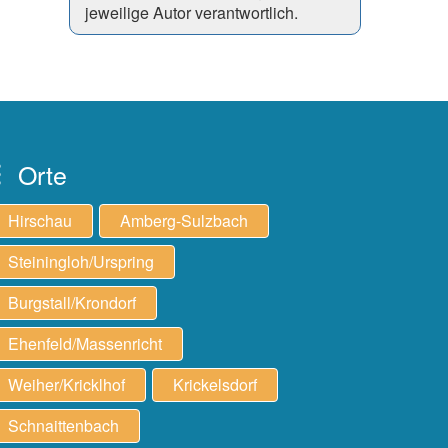
jeweilige Autor verantwortlich.
Orte
Hirschau
Amberg-Sulzbach
Steiningloh/Urspring
Burgstall/Krondorf
Ehenfeld/Massenricht
Weiher/Kricklhof
Krickelsdorf
Schnaittenbach