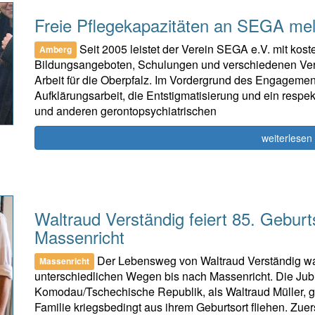
Freie Pflegekapazitäten an SEGA me
Seit 2005 leistet der Verein SEGA e.V. mit kos
Amberg
Bildungsangeboten, Schulungen und verschiedenen Vera
Arbeit für die Oberpfalz. Im Vordergrund des Engageme
Aufklärungsarbeit, die Entstigmatisierung und ein res
und anderen gerontopsychiatrischen
weiterlesen
Waltraud Verständig feiert 85. Geburt
Massenricht
Der Lebensweg von Waltraud Verständig war 
Massenricht
unterschiedlichen Wegen bis nach Massenricht. Die Jubi
Komodau/Tschechische Republik, als Waltraud Müller, geb
Familie kriegsbedingt aus ihrem Geburtsort fliehen. Zue