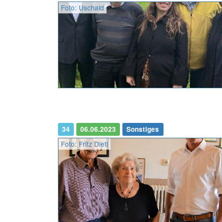
Foto: Uschald
34
06.06.2023
Sonstiges
Foto: Fritz Dietl