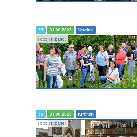
35
01.06.2023
Vereine
Foto: Fritz Dietl
36
01.06.2023
Kirchen
Foto: Fritz Dietl