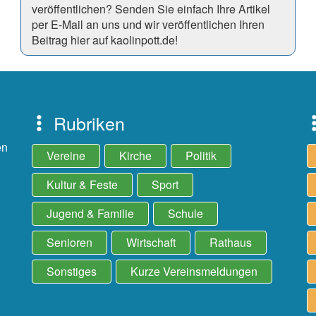
veröffentlichen? Senden Sie einfach Ihre Artikel
per E-Mail an uns und wir veröffentlichen Ihren
Beitrag hier auf kaolinpott.de!
Rubriken
en
Vereine
Kirche
Politik
Kultur & Feste
Sport
Jugend & Familie
Schule
Senioren
Wirtschaft
Rathaus
Sonstiges
Kurze Vereinsmeldungen