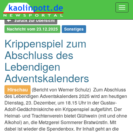
Togg
navi
zurück zur Übersicht
Nachricht vom 23.12.2025
Sonstiges
Krippenspiel zum
Abschluss des
Lebendigen
Adventskalenders
Hirschau
(Bericht von Werner Schulz)
Zum Abschluss
des Lebendigen Adventskalenders 2025 wird am heutigen
Dienstag, 23. Dezember, um 18.15 Uhr in der Gustav-
Adolf-Gedächtniskirche ein Krippenspiel aufgeführt. Der
Heimat- und Trachtenverein bietet Glühwein (mit und ohne
Alkohol) an, die Metzgerei Sommerer Bratwürstln. Mit
dabei ist wieder die Spendenbox. Ihr Inhalt geht an die