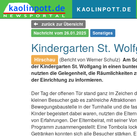
(
KAOLINPOTT.DE
zurück zur Übersicht
Nachricht vom 26.01.2025
Sonstiges
Kindergarten St. Wolf
Hirschau
(Bericht von Werner Schulz)
Am So
der Kindergarten St. Wolfgang in einen bunten
nutzten die Gelegenheit, die Räumlichkeiten 
der Einrichtung zu informieren.
Der Tag der offenen Tür stand ganz im Zeichen
kleinen Besucher gab es zahlreiche Attraktionen 
Bewegungsbaustelle in der Turnhalle und die fa
Kinder begeistert dabei waren, nutzten die Elte
von Erfahrungen. Der Elternbeirat, mit seiner Vor
Programm zusammengestellt: Eine Tombola lockte
Getränken konnten sich alle Besucher stärken. E