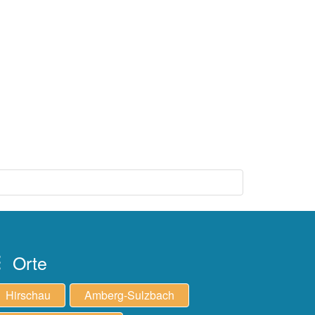
Orte
Hirschau
Amberg-Sulzbach