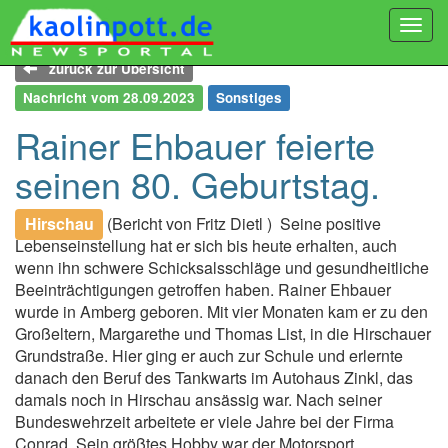
Togg
navi
zurück zur Übersicht
Nachricht vom 28.09.2023
Sonstiges
Rainer Ehbauer feierte
seinen 80. Geburtstag.
Hirschau
(Bericht von Fritz Dietl )
Seine positive
Lebenseinstellung hat er sich bis heute erhalten, auch
wenn ihn schwere Schicksalsschläge und gesundheitliche
Beeinträchtigungen getroffen haben. Rainer Ehbauer
wurde in Amberg geboren. Mit vier Monaten kam er zu den
Großeltern, Margarethe und Thomas List, in die Hirschauer
Grundstraße. Hier ging er auch zur Schule und erlernte
danach den Beruf des Tankwarts im Autohaus Zinkl, das
damals noch in Hirschau ansässig war. Nach seiner
Bundeswehrzeit arbeitete er viele Jahre bei der Firma
Conrad. Sein größtes Hobby war der Motorsport.