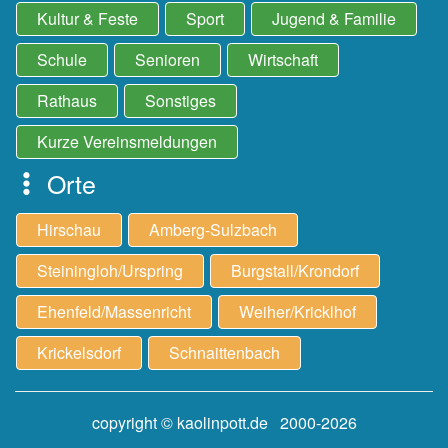
Kultur & Feste
Sport
Jugend & Familie
Schule
Senioren
Wirtschaft
Rathaus
Sonstiges
Kurze Vereinsmeldungen
Orte
Hirschau
Amberg-Sulzbach
Steiningloh/Urspring
Burgstall/Krondorf
Ehenfeld/Massenricht
Weiher/Kricklhof
Krickelsdorf
Schnaittenbach
copyright © kaolinpott.de 2000-2026