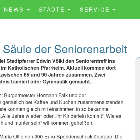
CURRENT)
NEWS
STÄDTE
SERVICE
e Säule der Seniorenarbeit
ief Stadtpfarrer Edwin Völkl den Seniorentreff ins
te im Katholischen Pfarrheim. Aktuell kommen dort
r zwischen 65 und 90 Jahren zusammen. Zwei
tnis trainiert oder Gymnastik gemacht.
n: Bürgermeister Hermann Falk und der
der gemütlich bei Kaffee und Kuchen zusammensitzenden
te konnten gleich mit einstimmen in so bekannte
„Alle Jahre wieder“ oder „Ihr Kinderlein kommt“. Wie es
froh und munter sein“ willkommen geheißen.
an Maria Ott einen 300-Euro-Spendenscheck übergab. Die