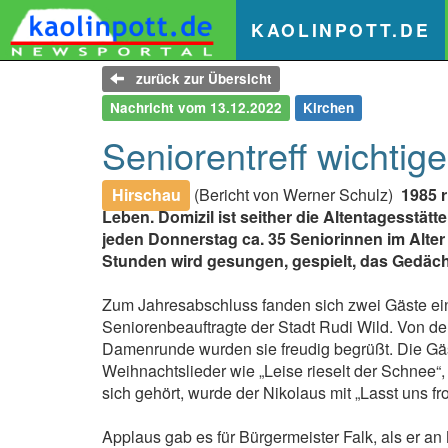
(
KAOLINPOTT.DE
zurück zur Übersicht
Nachricht vom 13.12.2022
Kirchen
Seniorentreff wichtig
Hirschau
(Bericht von Werner Schulz)
1985 r
Leben. Domizil ist seither die Altentagesstät
jeden Donnerstag ca. 35 Seniorinnen im Alte
Stunden wird gesungen, gespielt, das Gedäch
Zum Jahresabschluss fanden sich zwei Gäste ei
Seniorenbeauftragte der Stadt Rudi Wild. Von 
Damenrunde wurden sie freudig begrüßt. Die Gäs
Weihnachtslieder wie „Leise rieselt der Schnee“, 
sich gehört, wurde der Nikolaus mit „Lasst uns 
Applaus gab es für Bürgermeister Falk, als er 