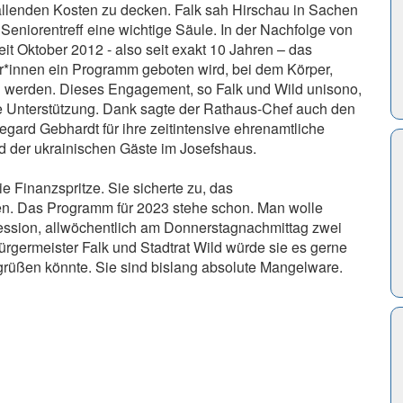
fallenden Kosten zu decken. Falk sah Hirschau in Sachen
 Seniorentreff eine wichtige Säule. In der Nachfolge von
t Oktober 2012 - also seit exakt 10 Jahren – das
r*innen ein Programm geboten wird, bei dem Körper,
n werden. Dieses Engagement, so Falk und Wild unisono,
e Unterstützung. Dank sagte der Rathaus-Chef auch den
gard Gebhardt für ihre zeitintensive ehrenamtliche
d der ukrainischen Gäste im Josefshaus.
e Finanzspritze. Sie sicherte zu, das
en. Das Programm für 2023 stehe schon. Man wolle
fession, allwöchentlich am Donnerstagnachmittag zwei
rgermeister Falk und Stadtrat Wild würde sie es gerne
üßen könnte. Sie sind bislang absolute Mangelware.