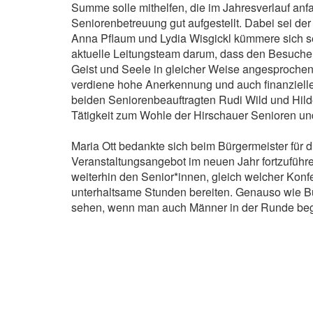
Summe solle mithelfen, die im Jahresverlauf an
Seniorenbetreuung gut aufgestellt. Dabei sei der
Anna Pflaum und Lydia Wisgickl kümmere sich sei
aktuelle Leitungsteam darum, dass den Besuche
Geist und Seele in gleicher Weise angesproche
verdiene hohe Anerkennung und auch finanziell
beiden Seniorenbeauftragten Rudi Wild und Hilde
Tätigkeit zum Wohle der Hirschauer Senioren un
Maria Ott bedankte sich beim Bürgermeister für di
Veranstaltungsangebot im neuen Jahr fortzuführ
weiterhin den Senior*innen, gleich welcher Kon
unterhaltsame Stunden bereiten. Genauso wie Bü
sehen, wenn man auch Männer in der Runde begr