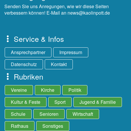
Senden Sie uns Anregungen, wie wir diese Seiten
verbessern können! E-Mail an news@kaolinpott.de
Service & Infos
Ansprechpartner
Impressum
Datenschutz
Kontakt
Rubriken
Vereine
Kirche
Politik
Kultur & Feste
Sport
Jugend & Familie
Schule
Senioren
Wirtschaft
Rathaus
Sonstiges