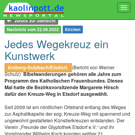
Togg
navi
zurück zur Übersicht
Nachricht vom 22.09.2022
Kirchen
Jedes Wegekreuz ein
Kunstwerk
Amberg-Sulzbach/Etsdorf.
(Bericht von Werner
Schulz)
Bibelwanderungen gehören alle Jahre zum
Programm des Katholischen Frauenbundes. Dieses
Mal hatte die Bezirksvorsitzende Margarete Hirsch
dafür den Kreuze-Weg in Etsdorf ausgewählt.
Seit 2009 ist am nördlichen Ortstrand entlang des Weges
zur Asphaltkapelle der sog. Kreuze-Weg mit spannend und
ungewohnt gestalteten Künstlerkreuzen entstanden. Der
Verein „Freunde der Glyptothek Etsdorf e.V.“ und ihr
Vorsitzender Wilhelm Koch konnten seither 21