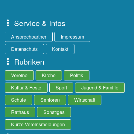
Service & Infos
Ansprechpartner
Impressum
Datenschutz
Kontakt
Rubriken
Vereine
Kirche
Politik
Kultur & Feste
Sport
Jugend & Familie
Schule
Senioren
Wirtschaft
Rathaus
Sonstiges
Kurze Vereinsmeldungen