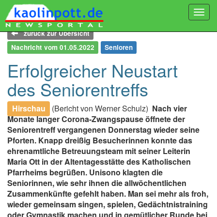
Togg
navi
zurück zur Übersicht
Nachricht vom 01.05.2022
Senioren
Erfolgreicher Neustart
des Seniorentreffs
Hirschau
(Bericht von Werner Schulz)
Nach vier
Monate langer Corona-Zwangspause öffnete der
Seniorentreff vergangenen Donnerstag wieder seine
Pforten. Knapp dreißig Besucherinnen konnte das
ehrenamtliche Betreuungsteam mit seiner Leiterin
Maria Ott in der Altentagesstätte des Katholischen
Pfarrheims begrüßen. Unisono klagten die
Seniorinnen, wie sehr ihnen die allwöchentlichen
Zusammenkünfte gefehlt haben. Man sei mehr als froh,
wieder gemeinsam singen, spielen, Gedächtnistraining
oder Gymnastik machen und in gemütlicher Runde bei