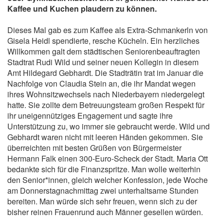
Kaffee und Kuchen plaudern zu können.
Dieses Mal gab es zum Kaffee als Extra-Schmankerln von
Gisela Heidl spendierte, resche Kücheln. Ein herzliches
Willkommen galt dem städtischen Seniorenbeauftragten
Stadtrat Rudi Wild und seiner neuen Kollegin in diesem
Amt Hildegard Gebhardt. Die Stadträtin trat im Januar die
Nachfolge von Claudia Stein an, die ihr Mandat wegen
ihres Wohnsitzwechsels nach Niederbayern niedergelegt
hatte. Sie zollte dem Betreuungsteam großen Respekt für
ihr uneigennütziges Engagement und sagte ihre
Unterstützung zu, wo immer sie gebraucht werde. Wild und
Gebhardt waren nicht mit leeren Händen gekommen. Sie
überreichten mit besten Grüßen von Bürgermeister
Hermann Falk einen 300-Euro-Scheck der Stadt. Maria Ott
bedankte sich für die Finanzspritze. Man wolle weiterhin
den Senior*innen, gleich welcher Konfession, jede Woche
am Donnerstagnachmittag zwei unterhaltsame Stunden
bereiten. Man würde sich sehr freuen, wenn sich zu der
bisher reinen Frauenrund auch Männer gesellen würden.