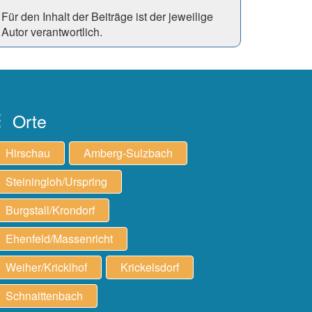
Für den Inhalt der Beiträge ist der jeweilige
Autor verantwortlich.
Orte
Hirschau
Amberg-Sulzbach
Steiningloh/Urspring
Burgstall/Krondorf
Ehenfeld/Massenricht
Weiher/Kricklhof
Krickelsdorf
Schnaittenbach