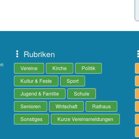
Rubriken
en
Vereine
Kirche
Politik
Kultur & Feste
Sport
Jugend & Familie
Schule
Senioren
Wirtschaft
Rathaus
Sonstiges
Kurze Vereinsmeldungen