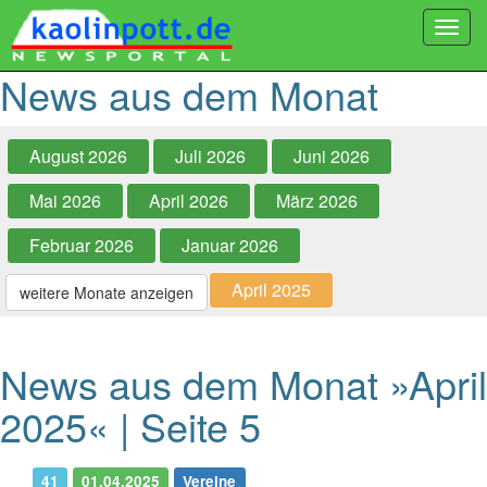
Togg
navi
News aus dem Monat
August 2026
Juli 2026
Juni 2026
Mai 2026
April 2026
März 2026
Februar 2026
Januar 2026
April 2025
weitere Monate anzeigen
News aus dem Monat »April
2025« | Seite 5
41
01.04.2025
Vereine