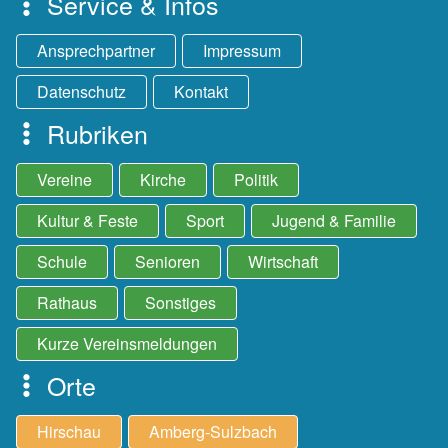
Service & Infos
Ansprechpartner
Impressum
Datenschutz
Kontakt
Rubriken
Vereine
Kirche
Politik
Kultur & Feste
Sport
Jugend & Familie
Schule
Senioren
Wirtschaft
Rathaus
Sonstiges
Kurze Vereinsmeldungen
Orte
Hirschau
Amberg-Sulzbach