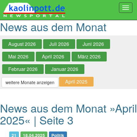
Togg
navi
News aus dem Monat
August 2026
Juli 2026
Juni 2026
Mai 2026
April 2026
März 2026
Februar 2026
Januar 2026
April 2025
weitere Monate anzeigen
News aus dem Monat »April
2025« | Seite 3
21
18.04.2025
Politik