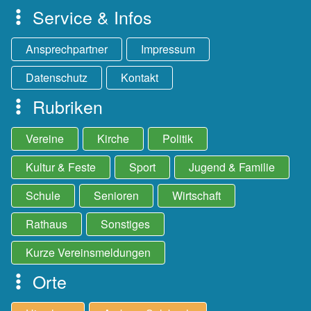
Service & Infos
Ansprechpartner
Impressum
Datenschutz
Kontakt
Rubriken
Vereine
Kirche
Politik
Kultur & Feste
Sport
Jugend & Familie
Schule
Senioren
Wirtschaft
Rathaus
Sonstiges
Kurze Vereinsmeldungen
Orte