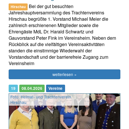
Bei der gut besuchten
Hirschau
Jahreshauptversammlung des Trachtenvereins
Hirschau begrüßte 1. Vorstand Michael Meier die
zahlreich erschienenen Mitglieder sowie die
Ehrengäste MdL Dr. Harald Schwartz und
Gauvorstand Peter Fink im Vereinsheim. Neben dem
Rückblick auf die vielfältigen Vereinsaktivitäten
standen die einstimmige Wiederwahl der
Vorstandschaft und der barrierefreie Zugang zum
Vereinsheim
weiterlesen »
19
08.04.2026
Vereine
Foto: Heimat- und Trachtenverein
Hirschau