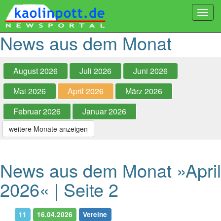
Togg
navi
News aus dem Monat
August 2026
Juli 2026
Juni 2026
Mai 2026
April 2026
März 2026
Februar 2026
Januar 2026
weitere Monate anzeigen
News aus dem Monat »April
2026« | Seite 2
11
16.04.2026
Vereine