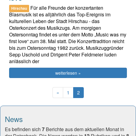
Für alle Freunde der konzertanten
Hirschau
Blasmusik ist es alljährlich das Top-Ereignis im
kulturellen Leben der Stadt Hirschau - das
Osterkonzert des Musikzugs. Am morgigen
Ostersonntag findet es unter dem Motto „Music was my
first love“ zum 38. Mal statt. Die Konzerttradition reicht
bis zum Ostersonntag 1982 zurück. Musikzuggründer
Sepp Uschold und Dirigent Peter Feldmeier luden
anlässlich der
weiterlesen »
Previous
(current)
«
1
2
News
Es befinden sich
7
Berichte aus dem aktuellen Monat in
der Datenbank. Die News werden in
12
Rubriken und in
8