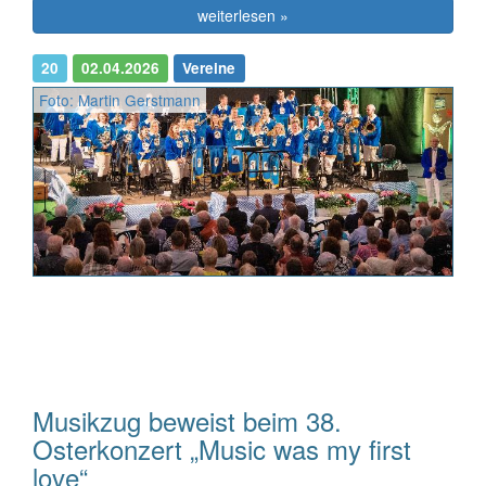
weiterlesen »
20
02.04.2026
Vereine
Foto: Martin Gerstmann
Musikzug beweist beim 38.
Osterkonzert „Music was my first
love“